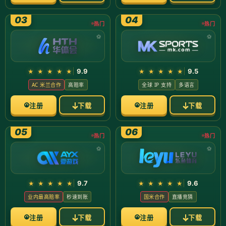
03
04
热门
热门
9.9
9.5
★ ★ ★ ★ ★
★ ★ ★ ★ ★
AC 米兰合作
高赔率
全球 IP 支持
多语言
注册
下载
注册
下载
05
06
热门
热门
9.7
9.6
★ ★ ★ ★ ★
★ ★ ★ ★ ★
业内最高赔率
秒速到账
国米合作
直播竞猜
注册
下载
注册
下载