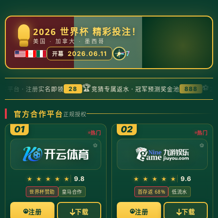
2026 世界杯 精彩投注！
美国 · 加拿大 · 墨西哥
7
2026.06.11
开幕
🏆
⚽
方平台 · 注册实名即领
竞猜专属返水 · 冠军预测奖金池
20
28
888
官方合作平台
正规授权
01
02
热门
热门
9.8
9.6
★ ★ ★ ★ ★
★ ★ ★ ★ ★
世界杯赞助
皇马合作
首存返 68%
低流水
注册
下载
注册
下载